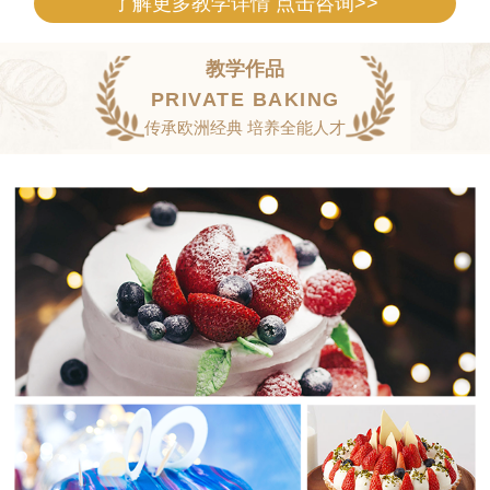
了解更多教学详情 点击咨询>>
教学作品
PRIVATE BAKING
传承欧洲经典 培养全能人才