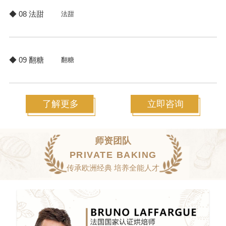
◆ 08
法甜
法甜
◆ 09
翻糖
翻糖
了解更多
立即咨询
师资团队
PRIVATE BAKING
传承欧洲经典 培养全能人才