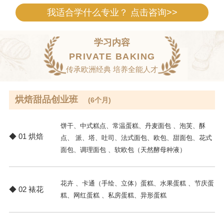
我适合学什么专业？ 点击咨询>>
学习内容
PRIVATE BAKING
传承欧洲经典 培养全能人才
烘焙甜品创业班
(6个月)
饼干、中式糕点、常温蛋糕、丹麦面包 、泡芙、酥
◆ 01
烘焙
点、 派、塔、吐司、法式面包、欧包、甜面包、花式
面包、调理面包 、软欧包（天然酵母种液）
花卉 、卡通（手绘、立体）蛋糕、水果蛋糕 、节庆蛋
◆ 02
裱花
糕、网红蛋糕 、私房蛋糕、异形蛋糕