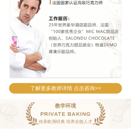
了解更多教师详情 点击咨询>>
教学环境
PRIVATE BAKING
传承欧洲经典 培养全能人才