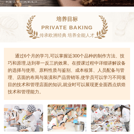
培养目标
PRIVATE BAKING
传承欧洲经典 培养全能人才
通过6个月的学习,可以掌握近300个品种的制作方法、技
巧和原理,达到举一反三的效果。在授课过程中详细讲解设备
的选择与使用、原料性质与鉴别、成本核算、人员配备与管
理、店面的布局与装潢和产品营销等,使学员可以学习不同项
目的技术和管理店面的知识,就业时可以展现更全面西点烘焙
技术和管理能力。