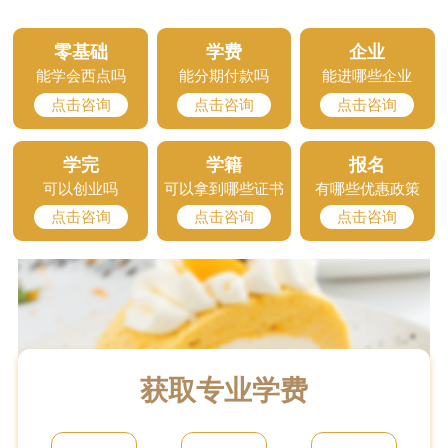
零基础
学费
企业
能学会西点吗
能分期付款吗
能进哪些企业
点击咨询
点击咨询
点击咨询
学完
学籍
报名
可以创业吗
可以拿到哪些证书
有哪些优惠政策
点击咨询
点击咨询
点击咨询
获取专业学费